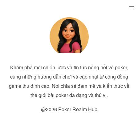
Khám phá mọi chiến lược và tin tức nóng hổi về poker,
cùng những hướng dẫn chơi và cập nhật từ cộng đồng
game thủ đỉnh cao. Nơi chia sẻ đam mê và kiến thức về
thế giới bài poker đa dạng và thú vị.
@2026 Poker Realm Hub